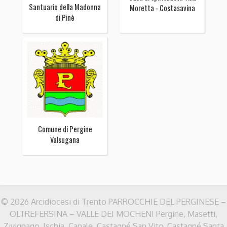
Santuario della Madonna
Moretta - Costasavina
di Pinè
Comune di Pergine
Valsugana
© 2026 Arcidiocesi di Trento PARROCCHIE DEL PERGINESE –
OLTREFERSINA – VALLE DEI MOCHENI Pergine, Masetti,
Zivignago, Ischia, Canale, Castagné San Vito, Castagné Santa